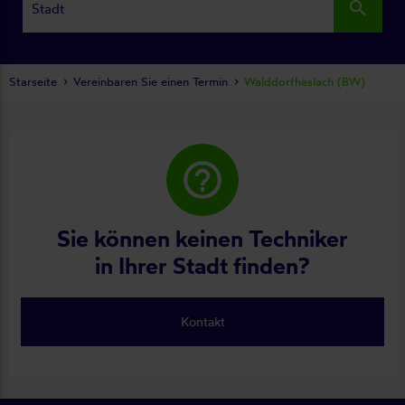
search
Starseite
Vereinbaren Sie einen Termin
Walddorfhäslach (BW)
help_outline
Sie können keinen Techniker
in Ihrer Stadt finden?
Kontakt