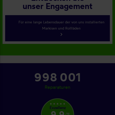
unser Engagement
Für eine lange Lebensdauer der von uns installierten
Markisen und Rollläden
keyboard_arrow_right
1 067 001
Reparaturen
star_rate
star_rate
star_rate
star_rate
star_rate
Exzellenz
9,9
/10