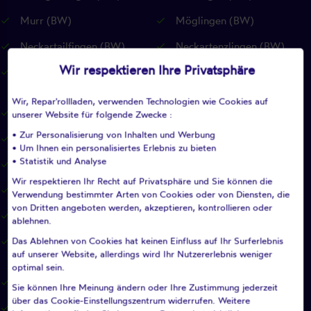
Murr (BW)
Möglingen (BW)
Neckartailfingen (BW)
Neckartenzlingen (BW)
Wir respektieren Ihre Privatsphäre
Neuffen (BW)
Neuhausen auf den Fildern
(BW)
Wir, Repar'rollladen, verwenden Technologien wie Cookies auf
Notzingen (BW)
Nürtingen (BW)
unserer Website für folgende Zwecke :
• Zur Personalisierung von Inhalten und Werbung
Oberboihingen (BW)
Ohmden (BW)
• Um Ihnen ein personalisiertes Erlebnis zu bieten
• Statistik und Analyse
Ostfildern (BW)
Owen (BW)
Wir respektieren Ihr Recht auf Privatsphäre und Sie können die
Pfullingen (BW)
Pleidelsheim (BW)
Verwendung bestimmter Arten von Cookies oder von Diensten, die
von Dritten angeboten werden, akzeptieren, kontrollieren oder
Pliezhausen (BW)
Plochingen (BW)
ablehnen.
Das Ablehnen von Cookies hat keinen Einfluss auf Ihr Surferlebnis
Plüderhausen (BW)
Reichenbach an der Fils
auf unserer Website, allerdings wird Ihr Nutzererlebnis weniger
(BW)
optimal sein.
Remseck am Neckar (BW)
Remshalden (BW)
Sie können Ihre Meinung ändern oder Ihre Zustimmung jederzeit
über das Cookie-Einstellungszentrum widerrufen. Weitere
Renningen (BW)
Reutlingen (BW)