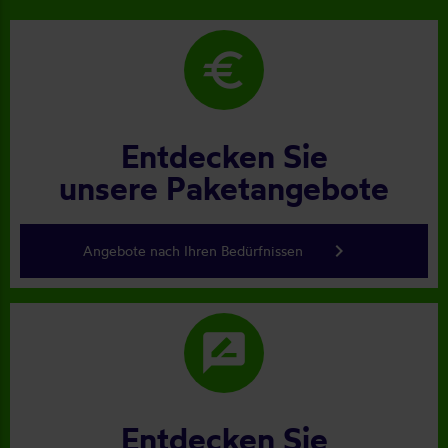
euro
Entdecken Sie
unsere Paketangebote
keyboard_arrow_right
Angebote nach Ihren Bedürfnissen
rate_review
Entdecken Sie