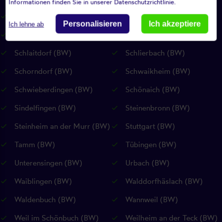
Informationen finden Sie in unserer Datenschutzrichtlinie.
Riederich (BW)
Rudersberg (BW)
Personalisieren
Ich akzeptiere
Ich lehne ab
Rutesheim (BW)
Sankt Johann (RP)
Schlaitdorf (BW)
Schlierbach (BW)
Schorndorf (BW)
Schwaikheim (BW)
Schwieberdingen (BW)
Schönaich (BW)
Sindelfingen (BW)
Steinenbronn (BW)
Steinheim an der Murr (BW)
Stuttgart (BW)
Tamm (BW)
Tübingen (BW)
Unterensingen (BW)
Urbach (BW)
Waiblingen (BW)
Walddorfhäslach (BW)
Waldenbuch (BW)
Wannweil (BW)
Weil im Schönbuch (BW)
Weilheim an der Teck (BW)