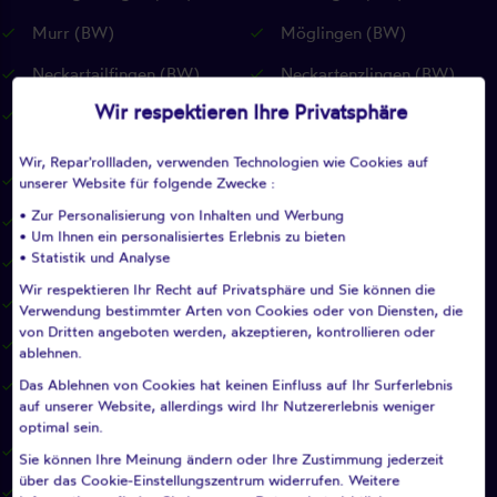
Murr (BW)
Möglingen (BW)
Neckartailfingen (BW)
Neckartenzlingen (BW)
Wir respektieren Ihre Privatsphäre
Neuffen (BW)
Neuhausen auf den Fildern
(BW)
Wir, Repar'rollladen, verwenden Technologien wie Cookies auf
Notzingen (BW)
Nürtingen (BW)
unserer Website für folgende Zwecke :
• Zur Personalisierung von Inhalten und Werbung
Oberboihingen (BW)
Ohmden (BW)
• Um Ihnen ein personalisiertes Erlebnis zu bieten
• Statistik und Analyse
Ostfildern (BW)
Owen (BW)
Wir respektieren Ihr Recht auf Privatsphäre und Sie können die
Pfullingen (BW)
Pleidelsheim (BW)
Verwendung bestimmter Arten von Cookies oder von Diensten, die
von Dritten angeboten werden, akzeptieren, kontrollieren oder
Pliezhausen (BW)
Plochingen (BW)
ablehnen.
Das Ablehnen von Cookies hat keinen Einfluss auf Ihr Surferlebnis
Plüderhausen (BW)
Reichenbach an der Fils
auf unserer Website, allerdings wird Ihr Nutzererlebnis weniger
(BW)
optimal sein.
Remseck am Neckar (BW)
Remshalden (BW)
Sie können Ihre Meinung ändern oder Ihre Zustimmung jederzeit
über das Cookie-Einstellungszentrum widerrufen. Weitere
Renningen (BW)
Reutlingen (BW)