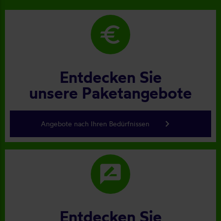
euro
Entdecken Sie
unsere Paketangebote
keyboard_arrow_right
Angebote nach Ihren Bedürfnissen
rate_review
Entdecken Sie