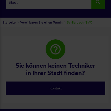
search
Starseite
Vereinbaren Sie einen Termin
Schlierbach (BW)
help_outline
Sie können keinen Techniker
in Ihrer Stadt finden?
Kontakt