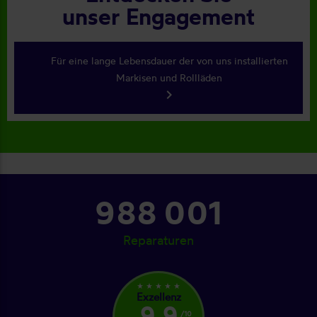
unser Engagement
Für eine lange Lebensdauer der von uns installierten
Markisen und Rollläden
keyboard_arrow_right
1 046 001
Reparaturen
star_rate
star_rate
star_rate
star_rate
star_rate
Exzellenz
9,9
/10