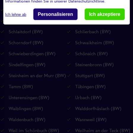
Informationen finden Sie in unserer Datenschutzrichtlinie.
Riederich (BW)
Rudersberg (BW)
Personalisieren
Ich akzeptiere
Ich lehne ab
Rutesheim (BW)
Sankt Johann (RP)
Schlaitdorf (BW)
Schlierbach (BW)
Schorndorf (BW)
Schwaikheim (BW)
Schwieberdingen (BW)
Schönaich (BW)
Sindelfingen (BW)
Steinenbronn (BW)
Steinheim an der Murr (BW)
Stuttgart (BW)
Tamm (BW)
Tübingen (BW)
Unterensingen (BW)
Urbach (BW)
Waiblingen (BW)
Walddorfhäslach (BW)
Waldenbuch (BW)
Wannweil (BW)
Weil im Schönbuch (BW)
Weilheim an der Teck (BW)