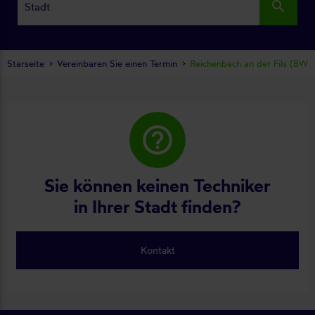
search
Starseite
Vereinbaren Sie einen Termin
Reichenbach an der Fils (BW)
help_outline
Sie können keinen Techniker
in Ihrer Stadt finden?
Kontakt