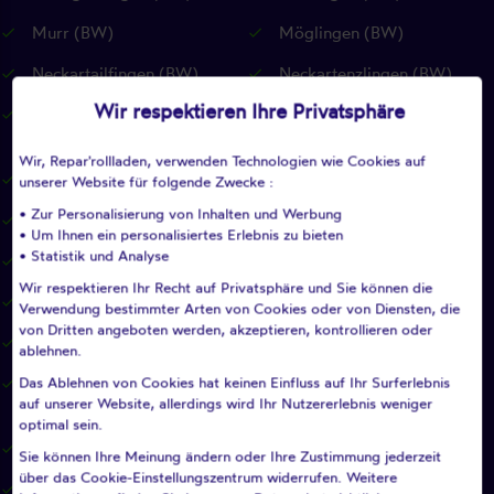
Murr (BW)
Möglingen (BW)
Neckartailfingen (BW)
Neckartenzlingen (BW)
Wir respektieren Ihre Privatsphäre
Neuffen (BW)
Neuhausen auf den Fildern
(BW)
Wir, Repar'rollladen, verwenden Technologien wie Cookies auf
Notzingen (BW)
Nürtingen (BW)
unserer Website für folgende Zwecke :
• Zur Personalisierung von Inhalten und Werbung
Oberboihingen (BW)
Ohmden (BW)
• Um Ihnen ein personalisiertes Erlebnis zu bieten
• Statistik und Analyse
Ostfildern (BW)
Owen (BW)
Wir respektieren Ihr Recht auf Privatsphäre und Sie können die
Pfullingen (BW)
Pleidelsheim (BW)
Verwendung bestimmter Arten von Cookies oder von Diensten, die
von Dritten angeboten werden, akzeptieren, kontrollieren oder
Pliezhausen (BW)
Plochingen (BW)
ablehnen.
Das Ablehnen von Cookies hat keinen Einfluss auf Ihr Surferlebnis
Plüderhausen (BW)
Reichenbach an der Fils
auf unserer Website, allerdings wird Ihr Nutzererlebnis weniger
(BW)
optimal sein.
Remseck am Neckar (BW)
Remshalden (BW)
Sie können Ihre Meinung ändern oder Ihre Zustimmung jederzeit
über das Cookie-Einstellungszentrum widerrufen. Weitere
Renningen (BW)
Reutlingen (BW)