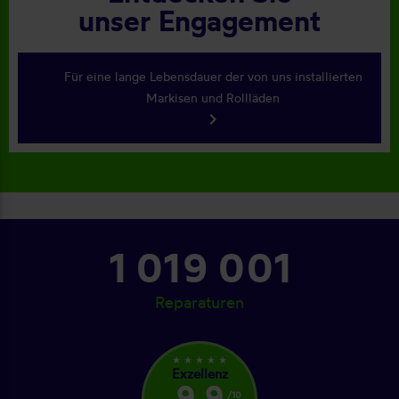
unser Engagement
Für eine lange Lebensdauer der von uns installierten
Markisen und Rollläden
keyboard_arrow_right
1 088 001
Reparaturen
star_rate
star_rate
star_rate
star_rate
star_rate
Exzellenz
9,9
/10