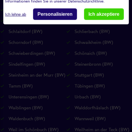
Informationen finden Sie in unserer Datenschutzrichtlinie.
Riederich (BW)
Rudersberg (BW)
Personalisieren
Ich akzeptiere
Ich lehne ab
Rutesheim (BW)
Sankt Johann (RP)
Schlaitdorf (BW)
Schlierbach (BW)
Schorndorf (BW)
Schwaikheim (BW)
Schwieberdingen (BW)
Schönaich (BW)
Sindelfingen (BW)
Steinenbronn (BW)
Steinheim an der Murr (BW)
Stuttgart (BW)
Tamm (BW)
Tübingen (BW)
Unterensingen (BW)
Urbach (BW)
Waiblingen (BW)
Walddorfhäslach (BW)
Waldenbuch (BW)
Wannweil (BW)
Weil im Schönbuch (BW)
Weilheim an der Teck (BW)