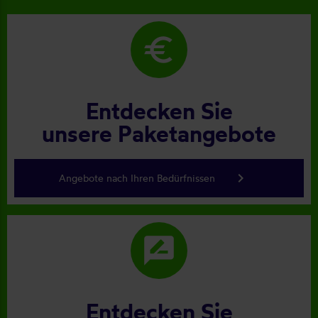
euro
Entdecken Sie
unsere Paketangebote
keyboard_arrow_right
Angebote nach Ihren Bedürfnissen
rate_review
Entdecken Sie