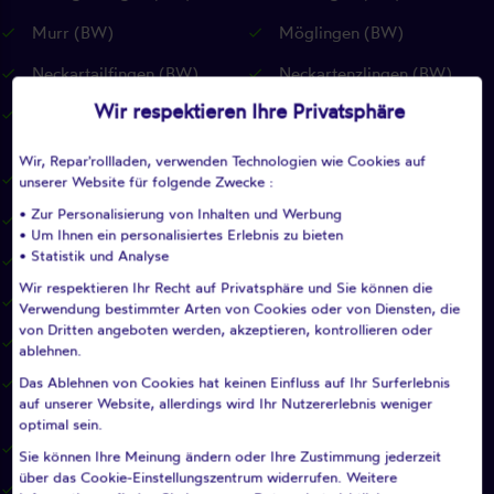
Murr (BW)
Möglingen (BW)
Neckartailfingen (BW)
Neckartenzlingen (BW)
Wir respektieren Ihre Privatsphäre
Neuffen (BW)
Neuhausen auf den Fildern
(BW)
Wir, Repar'rollladen, verwenden Technologien wie Cookies auf
Notzingen (BW)
Nürtingen (BW)
unserer Website für folgende Zwecke :
• Zur Personalisierung von Inhalten und Werbung
Oberboihingen (BW)
Ohmden (BW)
• Um Ihnen ein personalisiertes Erlebnis zu bieten
• Statistik und Analyse
Ostfildern (BW)
Owen (BW)
Wir respektieren Ihr Recht auf Privatsphäre und Sie können die
Pfullingen (BW)
Pleidelsheim (BW)
Verwendung bestimmter Arten von Cookies oder von Diensten, die
von Dritten angeboten werden, akzeptieren, kontrollieren oder
Pliezhausen (BW)
Plochingen (BW)
ablehnen.
Das Ablehnen von Cookies hat keinen Einfluss auf Ihr Surferlebnis
Plüderhausen (BW)
Reichenbach an der Fils
auf unserer Website, allerdings wird Ihr Nutzererlebnis weniger
(BW)
optimal sein.
Remseck am Neckar (BW)
Remshalden (BW)
Sie können Ihre Meinung ändern oder Ihre Zustimmung jederzeit
über das Cookie-Einstellungszentrum widerrufen. Weitere
Renningen (BW)
Reutlingen (BW)