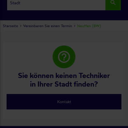
search
Starseite
Vereinbaren Sie einen Termin
Neuffen (BW)
help_outline
Sie können keinen Techniker
in Ihrer Stadt finden?
Kontakt