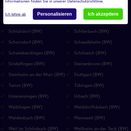
Informationen finden Sie in unserer Datenschutzrichtlinie.
Riederich (BW)
Rudersberg (BW)
Personalisieren
Ich akzeptiere
Ich lehne ab
Rutesheim (BW)
Sankt Johann (RP)
Schlaitdorf (BW)
Schlierbach (BW)
Schorndorf (BW)
Schwaikheim (BW)
Schwieberdingen (BW)
Schönaich (BW)
Sindelfingen (BW)
Steinenbronn (BW)
Steinheim an der Murr (BW)
Stuttgart (BW)
Tamm (BW)
Tübingen (BW)
Unterensingen (BW)
Urbach (BW)
Waiblingen (BW)
Walddorfhäslach (BW)
Waldenbuch (BW)
Wannweil (BW)
Weil im Schönbuch (BW)
Weilheim an der Teck (BW)