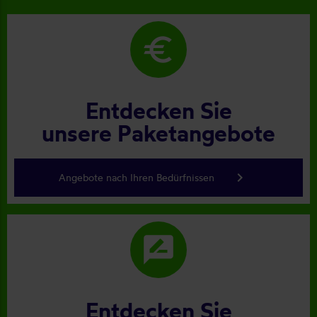
euro
Entdecken Sie
unsere Paketangebote
keyboard_arrow_right
Angebote nach Ihren Bedürfnissen
rate_review
Entdecken Sie