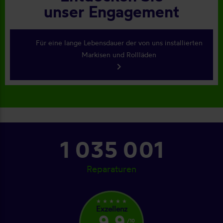
unser Engagement
Für eine lange Lebensdauer der von uns installierten
Markisen und Rollläden
keyboard_arrow_right
1 094 001
Reparaturen
star_rate
star_rate
star_rate
star_rate
star_rate
Exzellenz
9,9
/10