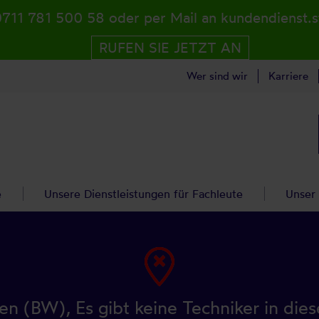
0711 781 500 58 oder per Mail an kundendienst.
RUFEN SIE JETZT AN
Wer sind wir
Karriere
e
Unsere Dienstleistungen für Fachleute
Unser
n (BW), Es gibt keine Techniker in dies