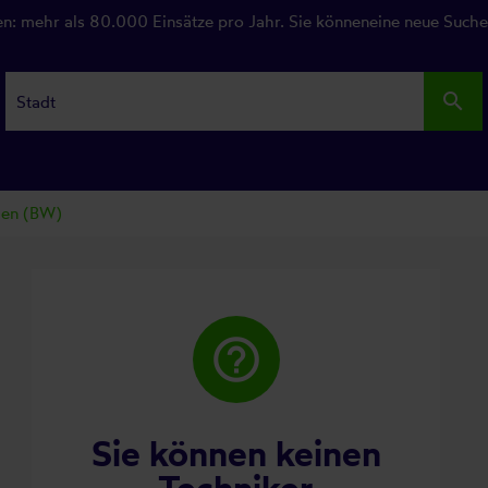
en: mehr als 80.000 Einsätze pro Jahr. Sie könneneine neue Such
search
ngen (BW)
help_outline
Sie können keinen