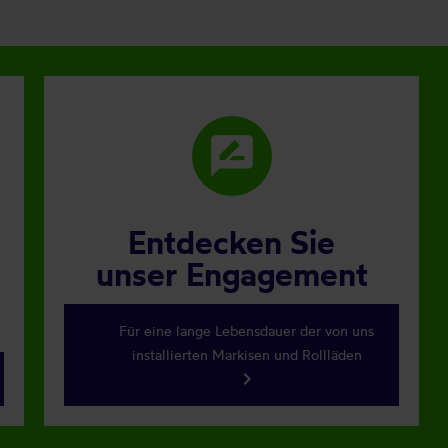
rate_review
Entdecken Sie
unser Engagement
Für eine lange Lebensdauer der von uns
installierten Markisen und Rollläden
keyboard_arrow_right