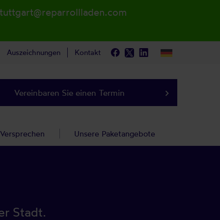
stuttgart@reparrollladen.com
Auszeichnungen
Kontakt
Vereinbaren Sie einen Termin
keyboard_arrow_right
 Versprechen
Unsere Paketangebote
er Stadt.