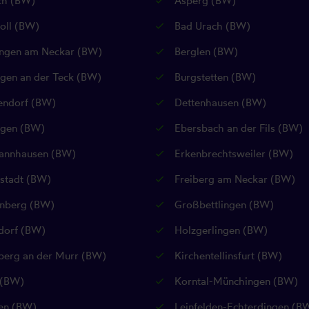
h (BW)
Asperg (BW)
oll (BW)
Bad Urach (BW)
ngen am Neckar (BW)
Berglen (BW)
ngen an der Teck (BW)
Burgstetten (BW)
ndorf (BW)
Dettenhausen (BW)
ngen (BW)
Ebersbach an der Fils (BW)
nnhausen (BW)
Erkenbrechtsweiler (BW)
rstadt (BW)
Freiberg am Neckar (BW)
nberg (BW)
Großbettlingen (BW)
orf (BW)
Holzgerlingen (BW)
berg an der Murr (BW)
Kirchentellinsfurt (BW)
(BW)
Korntal-Münchingen (BW)
en (BW)
Leinfelden-Echterdingen (B