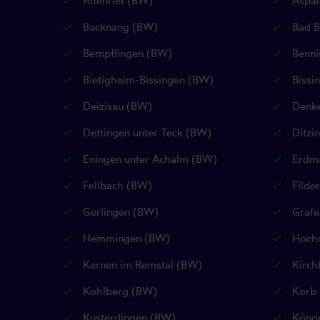
Altenriet (BW)
Aspac
Backnang (BW)
Bad B
Bempflingen (BW)
Benni
Bietigheim-Bissingen (BW)
Bissi
Deizisau (BW)
Denke
Dettingen unter Teck (BW)
Ditzi
Eningen unter Achalm (BW)
Erdma
Fellbach (BW)
Filde
Gerlingen (BW)
Grafe
Hemmingen (BW)
Hochd
Kernen im Remstal (BW)
Kirch
Kohlberg (BW)
Korb 
Kusterdingen (BW)
Köng