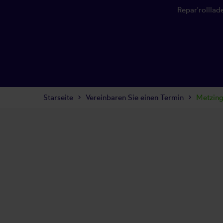
Repar'rolllad
Starseite
Vereinbaren Sie einen Termin
Metzi