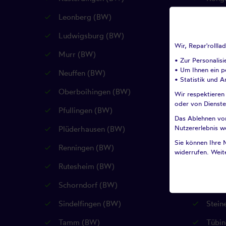
Leonberg (BW)
Leute
Ludwigsburg (BW)
Magst
Wir, Repar'rolll
Murr (BW)
Mögli
• Zur Personalis
• Um Ihnen ein pe
Neuffen (BW)
Neuha
• Statistik und A
Oberboihingen (BW)
Ohmd
Wir respektieren
oder von Dienste
Pfullingen (BW)
Pleid
Das Ablehnen von 
Nutzererlebnis w
Plüderhausen (BW)
Reich
Sie können Ihre 
Renningen (BW)
Reutl
widerrufen. Weite
Rutesheim (BW)
Sankt
Schorndorf (BW)
Schwa
Sindelfingen (BW)
Stein
Tamm (BW)
Tübin