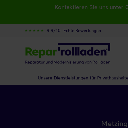
Kontaktieren Sie uns unter 
9.9/10
Echte Bewertungen
star_rate
star_rate
star_rate
star_rate
star_rate
Unsere Dienstleistungen für Privathaushalt
Metzinge