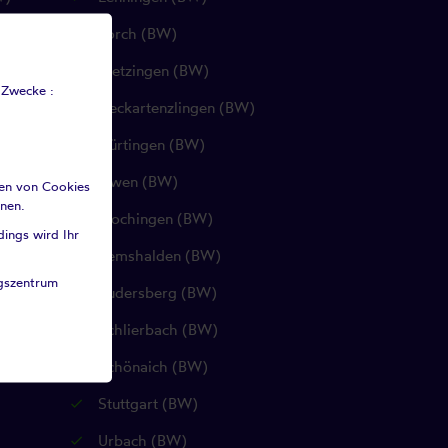
Lorch (BW)
Metzingen (BW)
 Zwecke :
Neckartenzlingen (BW)
Nürtingen (BW)
Owen (BW)
ten von Cookies
hnen.
Plochingen (BW)
dings wird Ihr
Remshalden (BW)
ngszentrum
Rudersberg (BW)
Schlierbach (BW)
Schönaich (BW)
Stuttgart (BW)
Urbach (BW)