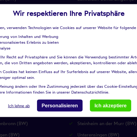
nbach (BW)
Lichtenwald (BW)
Wir respektieren Ihre Privatsphäre
adt (BW)
Markgröningen (BW)
aden, verwenden Technologien wie Cookies auf unserer Website für folgende
ngen (BW)
Neckartailfingen (BW)
ierung von Inhalten und Werbung
rsonalisiertes Erlebnis zu bieten
usen auf den Fildern (BW)
Notzingen (BW)
nalyse
en (BW)
Ostfildern (BW)
 Ihr Recht auf Privatsphäre und Sie können die Verwendung bestimmter Ar
n, die von Dritten angeboten werden, akzeptieren, kontrollieren oder able
elsheim (BW)
Pliezhausen (BW)
Cookies hat keinen Einfluss auf Ihr Surferlebnis auf unserer Website, aller
eniger optimal sein.
enbach an der Fils (BW)
Remseck am Neckar (BW)
Meinung ändern oder Ihre Zustimmung jederzeit über das Cookie-Einstellu
ingen (BW)
Riederich (BW)
re Informationen finden Sie in unserer Datenschutzrichtlinie.
 Johann (RP)
Schlaitdorf (BW)
Personalisieren
Ich akzeptiere
Ich lehne ab
ikheim (BW)
Schwieberdingen (BW)
enbronn (BW)
Steinheim an der Murr (BW)
gen (BW)
Unterensingen (BW)