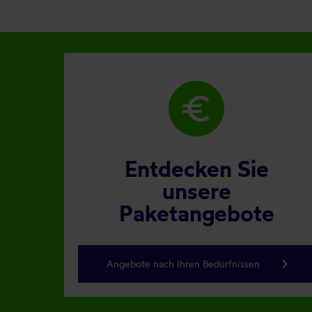
euro
Entdecken Sie
unsere
Paketangebote
keyboard_arrow_right
Angebote nach Ihren Bedürfnissen