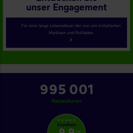
unser Engagement
Für eine lange Lebensdauer der von uns installierten
Markisen und Rollläden
keyboard_arrow_right
1 064 001
Reparaturen
star_rate
star_rate
star_rate
star_rate
star_rate
Exzellenz
9,9
/10