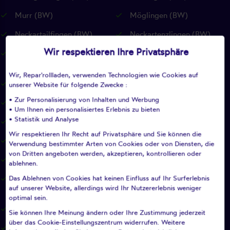
Murr (BW)
Möglingen (BW)
Neckartailfingen (BW)
Neckartenzlingen (BW)
Wir respektieren Ihre Privatsphäre
Neuffen (BW)
Neuhausen auf den Fildern
(BW)
Wir, Repar'rollladen, verwenden Technologien wie Cookies auf
Notzingen (BW)
Nürtingen (BW)
unserer Website für folgende Zwecke :
• Zur Personalisierung von Inhalten und Werbung
Oberboihingen (BW)
Ohmden (BW)
• Um Ihnen ein personalisiertes Erlebnis zu bieten
• Statistik und Analyse
Ostfildern (BW)
Owen (BW)
Wir respektieren Ihr Recht auf Privatsphäre und Sie können die
Pfullingen (BW)
Pleidelsheim (BW)
Verwendung bestimmter Arten von Cookies oder von Diensten, die
von Dritten angeboten werden, akzeptieren, kontrollieren oder
Pliezhausen (BW)
Plochingen (BW)
ablehnen.
Das Ablehnen von Cookies hat keinen Einfluss auf Ihr Surferlebnis
Plüderhausen (BW)
Reichenbach an der Fils
auf unserer Website, allerdings wird Ihr Nutzererlebnis weniger
(BW)
optimal sein.
Remseck am Neckar (BW)
Remshalden (BW)
Sie können Ihre Meinung ändern oder Ihre Zustimmung jederzeit
über das Cookie-Einstellungszentrum widerrufen. Weitere
Renningen (BW)
Reutlingen (BW)