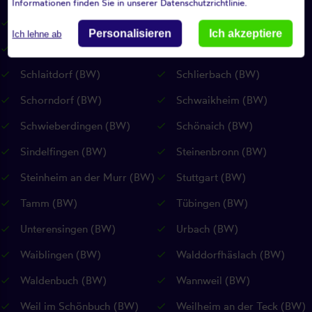
Informationen finden Sie in unserer Datenschutzrichtlinie.
Riederich (BW)
Rudersberg (BW)
Personalisieren
Ich akzeptiere
Ich lehne ab
Rutesheim (BW)
Sankt Johann (RP)
Schlaitdorf (BW)
Schlierbach (BW)
Schorndorf (BW)
Schwaikheim (BW)
Schwieberdingen (BW)
Schönaich (BW)
Sindelfingen (BW)
Steinenbronn (BW)
Steinheim an der Murr (BW)
Stuttgart (BW)
Tamm (BW)
Tübingen (BW)
Unterensingen (BW)
Urbach (BW)
Waiblingen (BW)
Walddorfhäslach (BW)
Waldenbuch (BW)
Wannweil (BW)
Weil im Schönbuch (BW)
Weilheim an der Teck (BW)