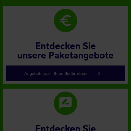
euro
Entdecken Sie
unsere Paketangebote
keyboard_arrow_right
Angebote nach Ihren Bedürfnissen
rate_review
Entdecken Sie