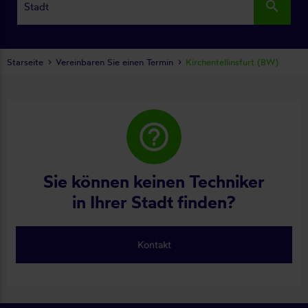
search
Starseite
Vereinbaren Sie einen Termin
Kirchentellinsfurt (BW)
help_outline
Sie können keinen Techniker
in Ihrer Stadt finden?
Kontakt