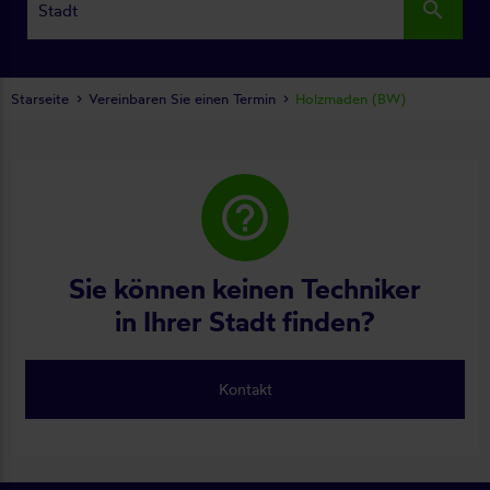
search
Starseite
Vereinbaren Sie einen Termin
Holzmaden (BW)
help_outline
Sie können keinen Techniker
in Ihrer Stadt finden?
Kontakt