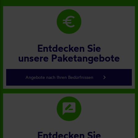
euro
Entdecken Sie
unsere Paketangebote
keyboard_arrow_right
Angebote nach Ihren Bedürfnissen
rate_review
Entdecken Sie