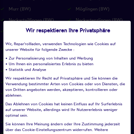
Murr (BW)
Möglingen (BW)
Neckartailfingen (BW)
Neckartenzlingen (BW)
Wir respektieren Ihre Privatsphäre
Neuffen (BW)
Neuhausen auf den Fildern
(BW)
Wir, Repar'rollladen, verwenden Technologien wie Cookies auf
Notzingen (BW)
Nürtingen (BW)
unserer Website für folgende Zwecke :
• Zur Personalisierung von Inhalten und Werbung
Oberboihingen (BW)
Ohmden (BW)
• Um Ihnen ein personalisiertes Erlebnis zu bieten
• Statistik und Analyse
Ostfildern (BW)
Owen (BW)
Wir respektieren Ihr Recht auf Privatsphäre und Sie können die
Pfullingen (BW)
Pleidelsheim (BW)
Verwendung bestimmter Arten von Cookies oder von Diensten, die
von Dritten angeboten werden, akzeptieren, kontrollieren oder
Pliezhausen (BW)
Plochingen (BW)
ablehnen.
Das Ablehnen von Cookies hat keinen Einfluss auf Ihr Surferlebnis
Plüderhausen (BW)
Reichenbach an der Fils
auf unserer Website, allerdings wird Ihr Nutzererlebnis weniger
(BW)
optimal sein.
Remseck am Neckar (BW)
Remshalden (BW)
Sie können Ihre Meinung ändern oder Ihre Zustimmung jederzeit
über das Cookie-Einstellungszentrum widerrufen. Weitere
Renningen (BW)
Reutlingen (BW)