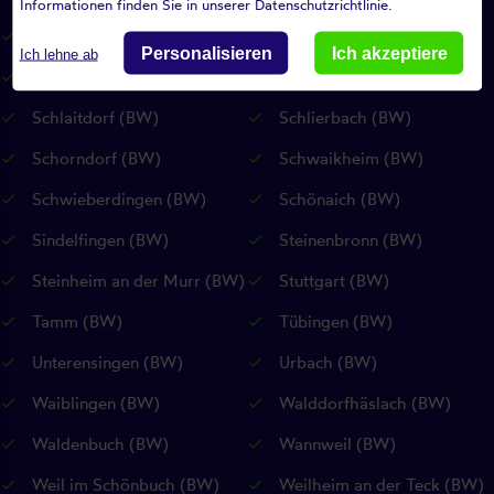
Informationen finden Sie in unserer Datenschutzrichtlinie.
Riederich (BW)
Rudersberg (BW)
Personalisieren
Ich akzeptiere
Ich lehne ab
Rutesheim (BW)
Sankt Johann (RP)
Schlaitdorf (BW)
Schlierbach (BW)
Schorndorf (BW)
Schwaikheim (BW)
Schwieberdingen (BW)
Schönaich (BW)
Sindelfingen (BW)
Steinenbronn (BW)
Steinheim an der Murr (BW)
Stuttgart (BW)
Tamm (BW)
Tübingen (BW)
Unterensingen (BW)
Urbach (BW)
Waiblingen (BW)
Walddorfhäslach (BW)
Waldenbuch (BW)
Wannweil (BW)
Weil im Schönbuch (BW)
Weilheim an der Teck (BW)