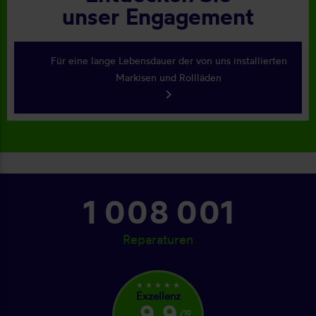
unser Engagement
Für eine lange Lebensdauer der von uns installierten
Markisen und Rollläden
keyboard_arrow_right
1 082 001
Reparaturen
star_rate
star_rate
star_rate
star_rate
star_rate
Exzellenz
9,9
/10