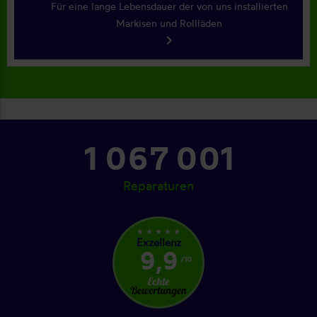
Für eine lange Lebensdauer der von uns installierten
Markisen und Rollläden
keyboard_arrow_right
1 165 001
Reparaturen
star_rate
star_rate
star_rate
star_rate
star_rate
Exzellenz
9,9
/10