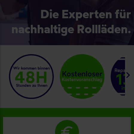
Die Experten für
nachhaltige Rollläden.
keyboard_arrow_right
euro