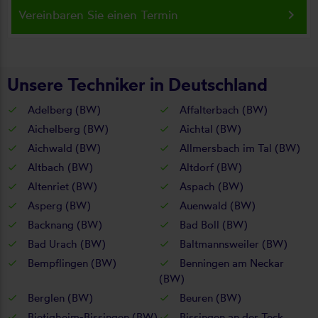
keyboard_arrow_right
Vereinbaren Sie einen Termin
Unsere Techniker in Deutschland
Adelberg (BW)
Affalterbach (BW)
Aichelberg (BW)
Aichtal (BW)
Aichwald (BW)
Allmersbach im Tal (BW)
Altbach (BW)
Altdorf (BW)
Altenriet (BW)
Aspach (BW)
Asperg (BW)
Auenwald (BW)
Backnang (BW)
Bad Boll (BW)
Bad Urach (BW)
Baltmannsweiler (BW)
Bempflingen (BW)
Benningen am Neckar
(BW)
Berglen (BW)
Beuren (BW)
Bietigheim-Bissingen (BW)
Bissingen an der Teck