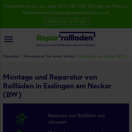
Kontaktieren Sie uns unter 0711 781 500 58 oder per Mail an
kundendienst.stuttgart@reparrollladen.com
RUFEN SIE JETZT AN
menu
Starseite
Vereinbaren Sie einen Termin
Esslingen am Neckar (BW)
Montage und Reparatur von
Rollläden in Esslingen am Neckar
(BW)
Reparatur von Rollläden und
Jalousien