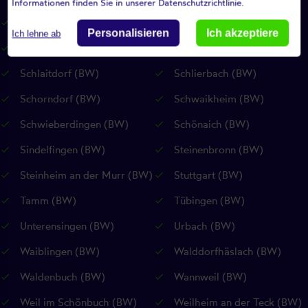
Informationen finden Sie in unserer Datenschutzrichtlinie.
Riederich (BW)
Rudersberg (BW)
Personalisieren
Ich akzeptiere
Ich lehne ab
Rutesheim (BW)
Sankt Johann (RP)
Schlaitdorf (BW)
Schlierbach (BW)
Schorndorf (BW)
Schwaikheim (BW)
Schwieberdingen (BW)
Schönaich (BW)
Sindelfingen (BW)
Steinenbronn (BW)
Steinheim an der Murr (BW)
Stuttgart (BW)
Tamm (BW)
Tübingen (BW)
Unterensingen (BW)
Urbach (BW)
Waiblingen (BW)
Walddorfhäslach (BW)
Waldenbuch (BW)
Wannweil (BW)
Weil im Schönbuch (BW)
Weilheim an der Teck (BW)