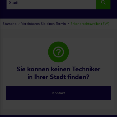
search
Starseite
Vereinbaren Sie einen Termin
Erkenbrechtsweiler (BW)
help_outline
Sie können keinen Techniker
in Ihrer Stadt finden?
Kontakt