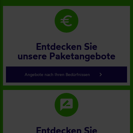
euro
Entdecken Sie
unsere Paketangebote
keyboard_arrow_right
Angebote nach Ihren Bedürfnissen
rate_review
Entdecken Sie