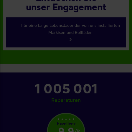
unser Engagement
Für eine lange Lebensdauer der von uns installierten
Markisen und Rollläden
keyboard_arrow_right
1 073 001
Reparaturen
star_rate
star_rate
star_rate
star_rate
star_rate
Exzellenz
9,9
/10