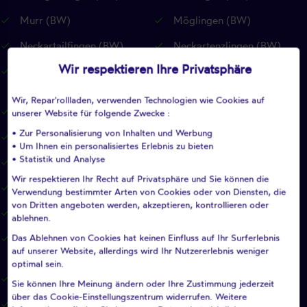
Murr (BW)
Möglingen (BW)
Neckartailfingen (BW)
Neckartenzlingen (BW)
Wir respektieren Ihre Privatsphäre
Neuffen (BW)
Neuhausen auf den Fildern
(BW)
Wir, Repar'rollladen, verwenden Technologien wie Cookies auf
Notzingen (BW)
Nürtingen (BW)
unserer Website für folgende Zwecke :
• Zur Personalisierung von Inhalten und Werbung
Oberboihingen (BW)
Ohmden (BW)
• Um Ihnen ein personalisiertes Erlebnis zu bieten
• Statistik und Analyse
Ostfildern (BW)
Owen (BW)
Wir respektieren Ihr Recht auf Privatsphäre und Sie können die
Pfullingen (BW)
Pleidelsheim (BW)
Verwendung bestimmter Arten von Cookies oder von Diensten, die
von Dritten angeboten werden, akzeptieren, kontrollieren oder
Pliezhausen (BW)
Plochingen (BW)
ablehnen.
Das Ablehnen von Cookies hat keinen Einfluss auf Ihr Surferlebnis
Plüderhausen (BW)
Reichenbach an der Fils
auf unserer Website, allerdings wird Ihr Nutzererlebnis weniger
(BW)
optimal sein.
Remseck am Neckar (BW)
Remshalden (BW)
Sie können Ihre Meinung ändern oder Ihre Zustimmung jederzeit
über das Cookie-Einstellungszentrum widerrufen. Weitere
Renningen (BW)
Reutlingen (BW)