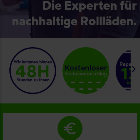
Die Experten für
nachhaltige Rollläden.
keyboard_arrow_right
euro