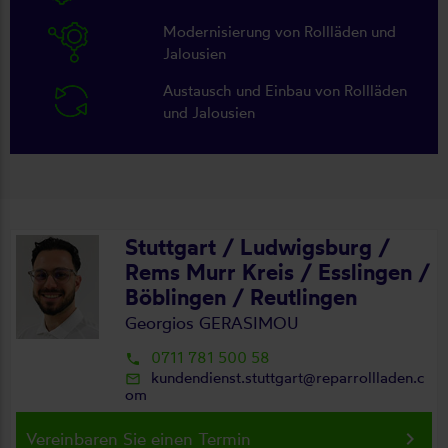
Modernisierung von Rollläden und
Jalousien
Austausch und Einbau von Rollläden
und Jalousien
Stuttgart / Ludwigsburg /
Rems Murr Kreis / Esslingen /
Böblingen / Reutlingen
Georgios GERASIMOU
0711 781 500 58
local_phone
kundendienst.stuttgart@reparrollladen.c
mail_outline
om
keyboard_arrow_right
Vereinbaren Sie einen Termin