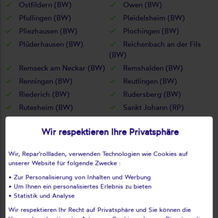
Ostfildern (BW)
Owen (BW)
Pfullingen (BW)
Pleidelsheim (BW)
Pliezhausen (BW)
Plochingen (BW)
Plüderhausen (BW)
Reichenbach an der Fils
(BW)
Remseck am Neckar (BW)
Remshalden (BW)
Renningen (BW)
Reutlingen (BW)
Riederich (BW)
Rudersberg (BW)
Rutesheim (BW)
Sankt Johann (RP)
Schlaitdorf (BW)
Schlierbach (BW)
Wir respektieren Ihre Privatsphäre
Schorndorf (BW)
Schwaikheim (BW)
Schwieberdingen (BW)
Schönaich (BW)
Wir, Repar'rollladen, verwenden Technologien wie Cookies auf
Sindelfingen (BW)
Steinenbronn (BW)
unserer Website für folgende Zwecke :
Steinheim an der Murr
Stuttgart (BW)
• Zur Personalisierung von Inhalten und Werbung
(BW)
• Um Ihnen ein personalisiertes Erlebnis zu bieten
• Statistik und Analyse
Tamm (BW)
Tübingen (BW)
Unterensingen (BW)
Urbach (BW)
Wir respektieren Ihr Recht auf Privatsphäre und Sie können die