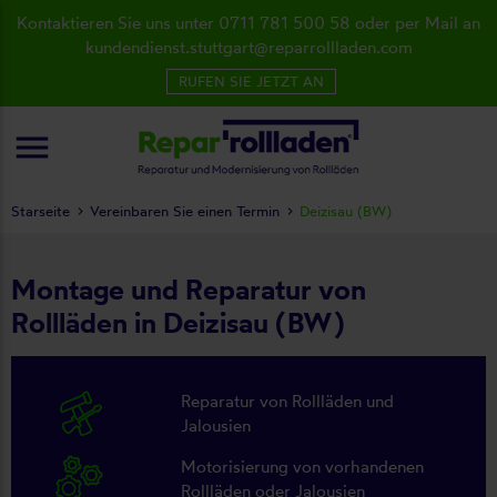
Kontaktieren Sie uns unter 0711 781 500 58 oder per Mail an
kundendienst.stuttgart@reparrollladen.com
RUFEN SIE JETZT AN
menu
Starseite
Vereinbaren Sie einen Termin
Deizisau (BW)
Montage und Reparatur von
Rollläden in Deizisau (BW)
Reparatur von Rollläden und
Jalousien
Motorisierung von vorhandenen
Rollläden oder Jalousien