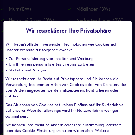
Murr (BW)
Möglingen (BW)
Neckartailfingen (BW)
Neckartenzlingen (BW)
Wir respektieren Ihre Privatsphäre
Neuffen (BW)
Neuhausen auf den Fildern
(BW)
Wir, Repar'rollladen, verwenden Technologien wie Cookies auf
Notzingen (BW)
Nürtingen (BW)
unserer Website für folgende Zwecke :
• Zur Personalisierung von Inhalten und Werbung
Oberboihingen (BW)
Ohmden (BW)
• Um Ihnen ein personalisiertes Erlebnis zu bieten
• Statistik und Analyse
Ostfildern (BW)
Owen (BW)
Wir respektieren Ihr Recht auf Privatsphäre und Sie können die
Pfullingen (BW)
Pleidelsheim (BW)
Verwendung bestimmter Arten von Cookies oder von Diensten, die
von Dritten angeboten werden, akzeptieren, kontrollieren oder
Pliezhausen (BW)
Plochingen (BW)
ablehnen.
Das Ablehnen von Cookies hat keinen Einfluss auf Ihr Surferlebnis
Plüderhausen (BW)
Reichenbach an der Fils
auf unserer Website, allerdings wird Ihr Nutzererlebnis weniger
(BW)
optimal sein.
Remseck am Neckar (BW)
Remshalden (BW)
Sie können Ihre Meinung ändern oder Ihre Zustimmung jederzeit
über das Cookie-Einstellungszentrum widerrufen. Weitere
Renningen (BW)
Reutlingen (BW)