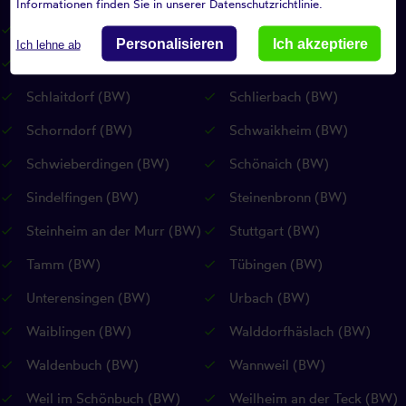
Informationen finden Sie in unserer Datenschutzrichtlinie.
Riederich (BW)
Rudersberg (BW)
Personalisieren
Ich akzeptiere
Ich lehne ab
Rutesheim (BW)
Sankt Johann (RP)
Schlaitdorf (BW)
Schlierbach (BW)
Schorndorf (BW)
Schwaikheim (BW)
Schwieberdingen (BW)
Schönaich (BW)
Sindelfingen (BW)
Steinenbronn (BW)
Steinheim an der Murr (BW)
Stuttgart (BW)
Tamm (BW)
Tübingen (BW)
Unterensingen (BW)
Urbach (BW)
Waiblingen (BW)
Walddorfhäslach (BW)
Waldenbuch (BW)
Wannweil (BW)
Weil im Schönbuch (BW)
Weilheim an der Teck (BW)