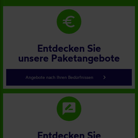
euro
Entdecken Sie
unsere Paketangebote
keyboard_arrow_right
Angebote nach Ihren Bedürfnissen
rate_review
Entdecken Sie