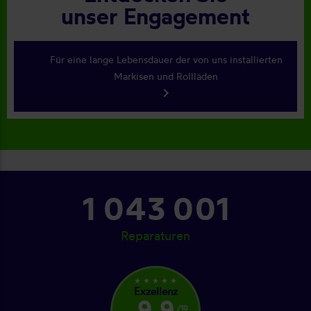
unser Engagement
Für eine lange Lebensdauer der von uns installierten
Markisen und Rollläden
keyboard_arrow_right
1 100 001
Reparaturen
star_rate
star_rate
star_rate
star_rate
star_rate
Exzellenz
9,9
/10