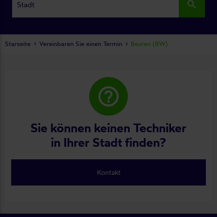
search
Starseite
Vereinbaren Sie einen Termin
Beuren (BW)
help_outline
Sie können keinen Techniker
in Ihrer Stadt finden?
Kontakt