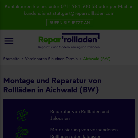
Kontaktieren Sie uns unter 0711 781 500 58 oder per Mail an
kundendienst.stuttgart@reparrollladen.com
RUFEN SIE JETZT AN
menu
Starseite
Vereinbaren Sie einen Termin
Aichwald (BW)
Montage und Reparatur von
Rollläden in Aichwald (BW)
Reparatur von Rollläden und
Jalousien
Motorisierung von vorhandenen
Rollläden oder Jalousien