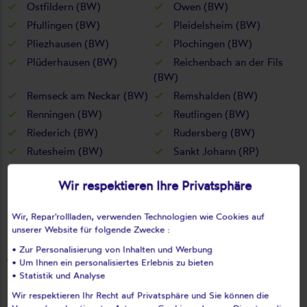
Ostfildern (BW)
Owen (BW)
Pfullingen (BW)
Pleidelsheim (BW)
Pliezhausen (BW)
Plochingen (BW)
Plüderhausen (BW)
Reichenbach an der Fils
(BW)
Remseck am Neckar (BW)
Remshalden (BW)
Renningen (BW)
Reutlingen (BW)
Riederich (BW)
Rudersberg (BW)
Rutesheim (BW)
Sankt Johann (RP)
Schlaitdorf (BW)
Schlierbach (BW)
Wir respektieren Ihre Privatsphäre
Schorndorf (BW)
Schwaikheim (BW)
Schwieberdingen (BW)
Schönaich (BW)
Wir, Repar'rollladen, verwenden Technologien wie Cookies auf
Sindelfingen (BW)
Steinenbronn (BW)
unserer Website für folgende Zwecke :
Steinheim an der Murr
Stuttgart (BW)
• Zur Personalisierung von Inhalten und Werbung
(BW)
• Um Ihnen ein personalisiertes Erlebnis zu bieten
• Statistik und Analyse
Tamm (BW)
Tübingen (BW)
Unterensingen (BW)
Urbach (BW)
Wir respektieren Ihr Recht auf Privatsphäre und Sie können die