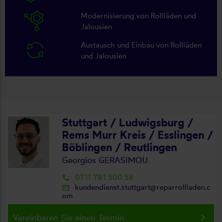
Modernisierung von Rollläden und
Jalousien
Austausch und Einbau von Rollläden
und Jalousien
Stuttgart / Ludwigsburg /
Rems Murr Kreis / Esslingen /
Böblingen / Reutlingen
Georgios GERASIMOU
0711 781 500 58
local_phone
kundendienst.stuttgart@reparrollladen.c
mail_outline
om
keyboard_arrow_right
Vereinbaren Sie einen Termin