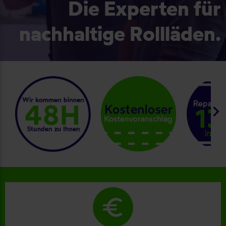
Die Experten für
nachhaltige Rollläden.
keyboard_arrow_right
euro