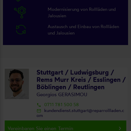
Modernisierung von Rollläden und
Jalousien
Austausch und Einbau von Rollläden
und Jalousien
Stuttgart / Ludwigsburg /
Rems Murr Kreis / Esslingen /
Böblingen / Reutlingen
Georgios GERASIMOU
0711 781 500 58
local_phone
kundendienst.stuttgart@reparrollladen.c
mail_outline
om
keyboard_arrow_right
Vereinbaren Sie einen Termin