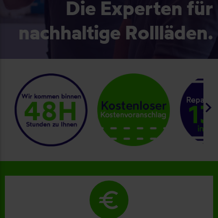
Die Experten für
nachhaltige Rollläden.
keyboard_arrow_right
euro