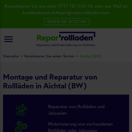
Kontaktieren Sie uns unter 0711 781 500 58 oder per Mail an
kundendienst.stuttgart@reparrollladen.com
RUFEN SIE JETZT AN
menu
Starseite
Vereinbaren Sie einen Termin
Aichtal (BW)
Montage und Reparatur von
Rollläden in Aichtal (BW)
Reparatur von Rollläden und
Jalousien
Motorisierung von vorhandenen
Rollläden oder Jalousien