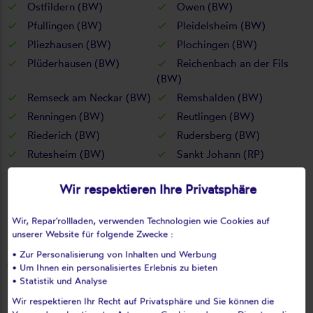
Ostfildern (BW)
Owen (BW)
Pfullingen (BW)
Pleidelsheim (BW)
Pliezhausen (BW)
Plochingen (BW)
Plüderhausen (BW)
Reichenbach an der Fils
(BW)
Remseck am Neckar (BW)
Remshalden (BW)
Renningen (BW)
Reutlingen (BW)
Riederich (BW)
Rudersberg (BW)
Rutesheim (BW)
Sankt Johann (RP)
Schlaitdorf (BW)
Schlierbach (BW)
Wir respektieren Ihre Privatsphäre
Schorndorf (BW)
Schwaikheim (BW)
Schwieberdingen (BW)
Schönaich (BW)
Wir, Repar'rollladen, verwenden Technologien wie Cookies auf
Sindelfingen (BW)
Steinenbronn (BW)
unserer Website für folgende Zwecke :
Steinheim an der Murr
Stuttgart (BW)
• Zur Personalisierung von Inhalten und Werbung
(BW)
• Um Ihnen ein personalisiertes Erlebnis zu bieten
• Statistik und Analyse
Tamm (BW)
Tübingen (BW)
Unterensingen (BW)
Urbach (BW)
Wir respektieren Ihr Recht auf Privatsphäre und Sie können die