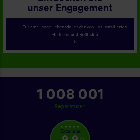
unser Engagement
Für eine lange Lebensdauer der von uns installierten
Markisen und Rollläden
keyboard_arrow_right
1 079 001
Reparaturen
star_rate
star_rate
star_rate
star_rate
star_rate
Exzellenz
9,9
/10