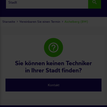
search
Starseite
Vereinbaren Sie einen Termin
Aichelberg (BW)
help_outline
Sie können keinen Techniker
in Ihrer Stadt finden?
Kontakt