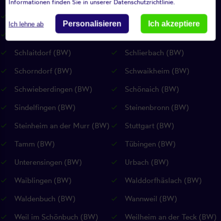
Informationen finden Sie in unserer Datenschutzrichtlinie.
Riederich (BW)
Rudersberg (BW)
Personalisieren
Ich akzeptiere
Ich lehne ab
Rutesheim (BW)
Sankt Johann (RP)
Schlaitdorf (BW)
Schlierbach (BW)
Schorndorf (BW)
Schwaikheim (BW)
Schwieberdingen (BW)
Schönaich (BW)
Sindelfingen (BW)
Steinenbronn (BW)
Steinheim an der Murr (BW)
Stuttgart (BW)
Tamm (BW)
Tübingen (BW)
Unterensingen (BW)
Urbach (BW)
Waiblingen (BW)
Walddorfhäslach (BW)
Waldenbuch (BW)
Wannweil (BW)
Weil im Schönbuch (BW)
Weilheim an der Teck (BW)