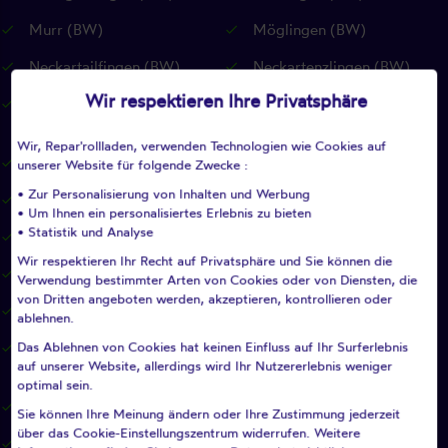
Murr (BW)
Möglingen (BW)
Neckartailfingen (BW)
Neckartenzlingen (BW)
Wir respektieren Ihre Privatsphäre
Neuffen (BW)
Neuhausen auf den Fildern
(BW)
Wir, Repar'rollladen, verwenden Technologien wie Cookies auf
Notzingen (BW)
Nürtingen (BW)
unserer Website für folgende Zwecke :
• Zur Personalisierung von Inhalten und Werbung
Oberboihingen (BW)
Ohmden (BW)
• Um Ihnen ein personalisiertes Erlebnis zu bieten
• Statistik und Analyse
Ostfildern (BW)
Owen (BW)
Wir respektieren Ihr Recht auf Privatsphäre und Sie können die
Pfullingen (BW)
Pleidelsheim (BW)
Verwendung bestimmter Arten von Cookies oder von Diensten, die
von Dritten angeboten werden, akzeptieren, kontrollieren oder
Pliezhausen (BW)
Plochingen (BW)
ablehnen.
Das Ablehnen von Cookies hat keinen Einfluss auf Ihr Surferlebnis
Plüderhausen (BW)
Reichenbach an der Fils
auf unserer Website, allerdings wird Ihr Nutzererlebnis weniger
(BW)
optimal sein.
Remseck am Neckar (BW)
Remshalden (BW)
Sie können Ihre Meinung ändern oder Ihre Zustimmung jederzeit
über das Cookie-Einstellungszentrum widerrufen. Weitere
Renningen (BW)
Reutlingen (BW)