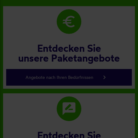
euro
Entdecken Sie
unsere Paketangebote
keyboard_arrow_right
Angebote nach Ihren Bedürfnissen
rate_review
Entdecken Sie