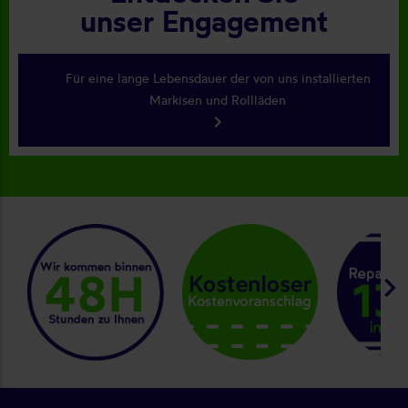
unser Engagement
Für eine lange Lebensdauer der von uns installierten
Markisen und Rollläden
keyboard_arrow_right
keyboard_arrow_right