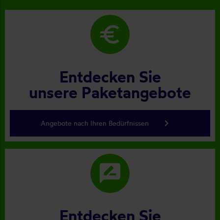
euro
Entdecken Sie
unsere Paketangebote
keyboard_arrow_right
Angebote nach Ihren Bedürfnissen
rate_review
Entdecken Sie