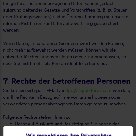
Einige Ihrer personenbezogenen Daten können jedoch
aufgrund geltender Gesetze und Vorschriften (z. B. zu Steuer-
oder Prüfungszwecken) und in Übereinstimmung mit unseren
internen Richtlinien zur Datenaufbewahrung gespeichert
werden.
Wenn Daten, anhand derer Sie identifiziert werden können,
nicht mehr aufbewahrt werden müssen, können wir sie
entweder löschen, anonymisieren oder zusammenfassen, so
dass Sie nicht mehr als Person identifizierbar sind.
7. Rechte der betroffenen Personen
Sie können sich per E-Mail an
dpo@reparstores.com
wenden,
um Ihre Rechte in Bezug auf Ihre von uns erhobenen oder
verwendeten personenbezogenen Daten geltend zu machen.
Folgende Rechte stehen Ihnen zu:
Recht auf Auskunft und Berichtigung Sie haben das
Recht, eine Bestätigung darüber zu erhalten, ob wir
Wir respektieren Ihre Privatsphäre