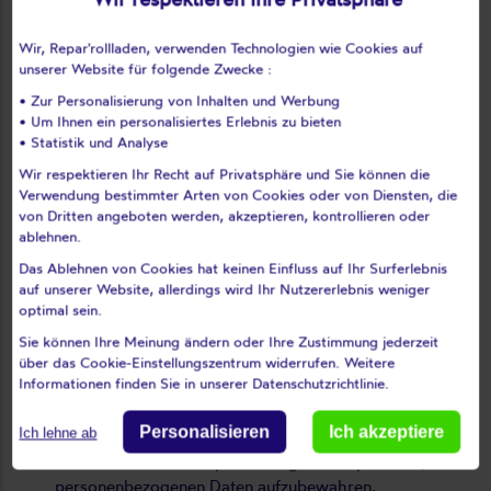
personenbezogene Daten über Sie verarbeiten; in
solchen Fällen haben Sie das Recht, eine Kopie der über
Wir, Repar'rollladen, verwenden Technologien wie Cookies auf
Sie gespeicherten personenbezogenen Daten
unserer Website für folgende Zwecke :
anzufordern, und Sie können sich jederzeit mit uns in
Verbindung setzen, um die über Sie gespeicherten
• Zur Personalisierung von Inhalten und Werbung
• Um Ihnen ein personalisiertes Erlebnis zu bieten
personenbezogenen Daten zu berichtigen oder zu
• Statistik und Analyse
ergänzen.
Wir respektieren Ihr Recht auf Privatsphäre und Sie können die
Verwendung bestimmter Arten von Cookies oder von Diensten, die
Recht auf Einspruch und Verjährung Sie haben das Recht,
von Dritten angeboten werden, akzeptieren, kontrollieren oder
der Verwendung Ihrer personenbezogenen Daten durch
ablehnen.
uns zu Marketingzwecken jederzeit zu widersprechen.
Das Ablehnen von Cookies hat keinen Einfluss auf Ihr Surferlebnis
Unter bestimmten Umständen können Sie auch die
auf unserer Website, allerdings wird Ihr Nutzererlebnis weniger
Verwendung Ihrer personenbezogenen Daten durch uns
optimal sein.
einschränken, z. B. wenn wir auf Ihren Wunsch hin
Maßnahmen zur Korrektur unrichtiger Daten ergreifen.
Sie können Ihre Meinung ändern oder Ihre Zustimmung jederzeit
über das Cookie-Einstellungszentrum widerrufen. Weitere
Informationen finden Sie in unserer Datenschutzrichtlinie.
Recht auf Löschung Wir löschen auf Wunsch Ihre
personenbezogenen Daten, sofern nicht geltende
Personalisieren
Ich akzeptiere
Ich lehne ab
Gesetze und Vorschriften sowie unseren eigenen
Richtlinien zur Datenspeicherung uns verpflichten, Ihre
personenbezogenen Daten aufzubewahren.