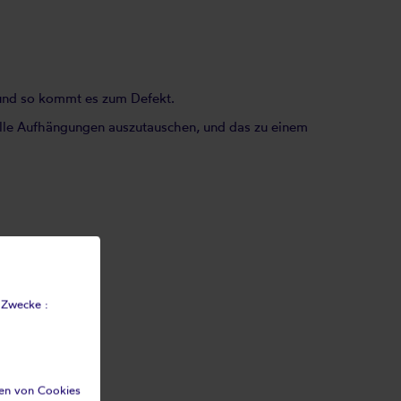
 und so kommt es zum Defekt.
alle Aufhängungen auszutauschen, und das zu einem
 Zwecke :
ten von Cookies