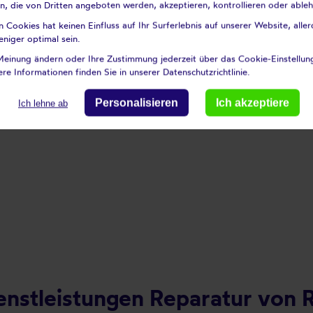
n, die von Dritten angeboten werden, akzeptieren, kontrollieren oder able
ie z. B. den verfügbaren Platz in Ihrem Rollladenkasten, die Häu
Cookies hat keinen Einfluss auf Ihr Surferlebnis auf unserer Website, aller
eniger optimal sein.
Meinung ändern oder Ihre Zustimmung jederzeit über das Cookie-Einstellu
re Informationen finden Sie in unserer Datenschutzrichtlinie.
Personalisieren
Ich akzeptiere
Ich lehne ab
enstleistungen Reparatur von R