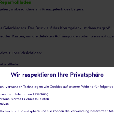
epar'rollladen
gehen, insbesondere am Kreuzgelenk des Lagers:
s Gelenklagers. Der Druck auf das Kreuzgelenk ist dann zu groß,
et den Kasten, um die defekten Aufhängungen oder, wenn nötig, 
kte zu berücksichtigen:
tzrollladen,
der Innengewinde) und deren Durchmesser,
Wir respektieren Ihre Privatsphäre
tlich,
aden, verwenden Technologien wie Cookies auf unserer Website für folgende
 Sechskantstange, Vierkant ...
ierung von Inhalten und Werbung
rsonalisiertes Erlebnis zu bieten
s.
nalyse
Deprat...
 Ihr Recht auf Privatsphäre und Sie können die Verwendung bestimmter Ar