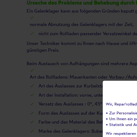
Ursache des Problems und Behebung durch R
Ein Gelenklager kann aus folgenden Gründen kaputt 
normale Abnutzung des Gelenklagers mit der Zeit,
nicht zum Rollladen passender Versatzwinkel de
Unser Techniker kommt zu Ihnen nach Hause und öffn
günstigen Preis.
Beim Austausch von Aufhängungen sind mehrere Aspe
Art des Rollladens: Mauerkasten oder Vorbau-/Aufsa
Art des Auslasses zur Kurbelstange (Außen- o
Art der Installation: vorne, unter dem Kasten, sei
Versatz des Auslasses : 0°, 45° oder 90°
Wir, Repar'rolll
Form des Auslasses auf der Kurbelgetriebeseite:
• Zur Personalis
• Um Ihnen ein pe
Farbe und das Material des Befestigungssockel
• Statistik und A
Marke des Gelenklagers: Bubendorff, ZF, Simu, 
Wir respektieren