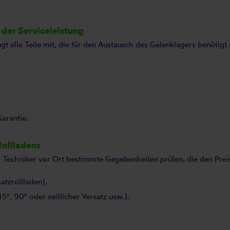
der Serviceleistung
t alle Teile mit, die für den Austausch des Gelenklagers benötigt
arantie.
Rollladens
 Techniker vor Ort bestimmte Gegebenheiten prüfen, die den Preis
atzrollladen),
°, 90° oder seitlicher Versatz usw.).